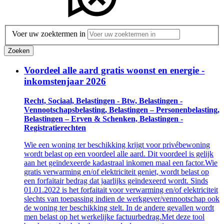
Voer uw zoektermen in
Zoeken
Voordeel alle aard gratis woonst en energie -
inkomstenjaar 2026
Recht, Sociaal, Belastingen - Btw, Belastingen -
Vennootschapsbelasting, Belastingen – Personenbelasting,
Belastingen – Erven & Schenken, Belastingen -
Registratierechten
Wie een woning ter beschikking krijgt voor privébewoning
wordt belast op een voordeel alle aard. Dit voordeel is gelijk
aan het geïndexeerde kadastraal inkomen maal een factor.Wie
gratis verwarming en/of elektriciteit geniet, wordt belast op
een forfaitair bedrag dat jaarlijks geïndexeerd wordt. Sinds
01.01.2022 is het forfaitait voor verwarming en/of elektriciteit
slechts van toepassing indien de werkgever/vennootschap ook
de woning ter beschikking stelt. In de andere gevallen wordt
men belast op het werkelijke factuurbedrag.Met deze tool