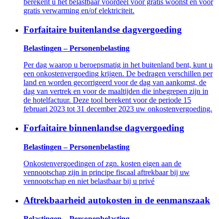
berekent u het belastbaar voordeel voor gratis woonst en voor
gratis verwarming en/of elektriciteit.
Forfaitaire buitenlandse dagvergoeding
Belastingen – Personenbelasting
Per dag waarop u beroepsmatig in het buitenland bent, kunt u
een onkostenvergoeding krijgen. De bedragen verschillen per
land en worden gecorrigeerd voor de dag van aankomst, de
dag van vertrek en voor de maaltijden die inbegrepen zijn in
de hotelfactuur. Deze tool berekent voor de periode 15
februari 2023 tot 31 december 2023 uw onkostenvergoeding.
Forfaitaire binnenlandse dagvergoeding
Belastingen – Personenbelasting
Onkostenvergoedingen of zgn. kosten eigen aan de
vennootschap zijn in principe fiscaal aftrekbaar bij uw
vennootschap en niet belastbaar bij u privé
Aftrekbaarheid autokosten in de eenmanszaak
Belastingen – Personenbelasting