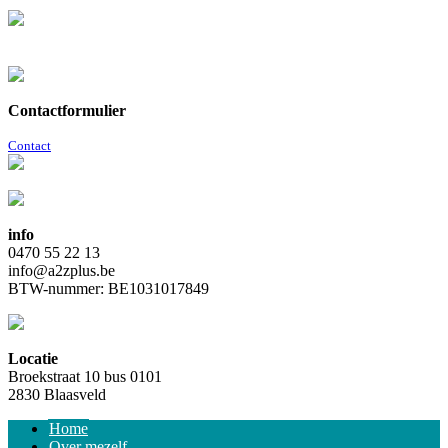
Contactformulier
Contact
info
0470 55 22 13
info@a2zplus.be
BTW-nummer: BE1031017849
Locatie
Broekstraat 10 bus 0101
2830 Blaasveld
Home
Over mezelf