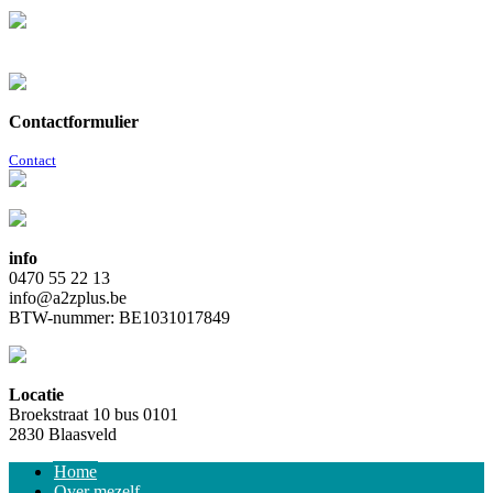
Contactformulier
Contact
info
0470 55 22 13
info@a2zplus.be
BTW-nummer: BE1031017849
Locatie
Broekstraat 10 bus 0101
2830 Blaasveld
Home
Over mezelf