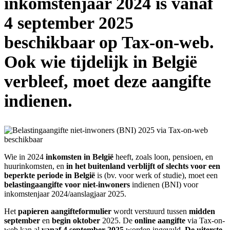
inkomstenjaar 2024 is vanaf
4 september 2025
beschikbaar op Tax-on-web.
Ook wie tijdelijk in België
verbleef, moet deze aangifte
indienen.
Wie in 2024
inkomsten in België
heeft, zoals loon, pensioen, en
huurinkomsten, en
in het buitenland verblijft
of slechts voor een
beperkte periode in België
is (bv. voor werk of studie), moet een
belastingaangifte voor niet-inwoners
indienen (BNI) voor
inkomstenjaar 2024/aanslagjaar 2025.
Het
papieren aangifteformulier
wordt verstuurd tussen
midden
september
en
begin oktober
2025. De
online aangifte
via Tax-on-
web kan al
vanaf 4 september 2025
worden ingevuld.
De uiterste