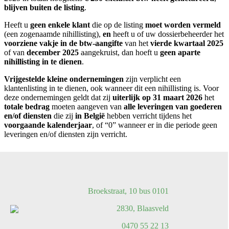
blijven buiten de listing
.
Heeft u
geen enkele klant
die op de listing
moet worden vermeld
(een zogenaamde nihillisting),
en
heeft u of uw dossierbeheerder het
voorziene vakje in de btw‑aangifte
van het
vierde kwartaal 2025
of van
december 2025
aangekruist, dan hoeft u
geen aparte
nihillisting in te dienen
.
Vrijgestelde kleine ondernemingen
zijn verplicht een
klantenlisting in te dienen, ook wanneer dit een nihillisting is. Voor
deze ondernemingen geldt dat zij
uiterlijk op 31 maart 2026
het
totale bedrag
moeten aangeven van
alle leveringen van goederen
en/of diensten
die zij
in
België
hebben verricht tijdens het
voorgaande kalenderjaar
, of “0” wanneer er in die periode geen
leveringen en/of diensten zijn verricht.
Broekstraat, 10 bus 0101
2830, Blaasveld
0470 55 22 13