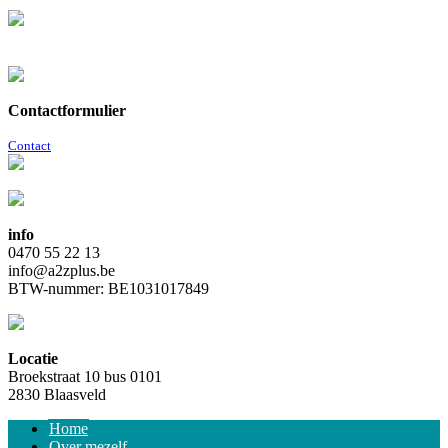
Contactformulier
Contact
info
0470 55 22 13
info@a2zplus.be
BTW-nummer: BE1031017849
Locatie
Broekstraat 10 bus 0101
2830 Blaasveld
Home
Over mezelf