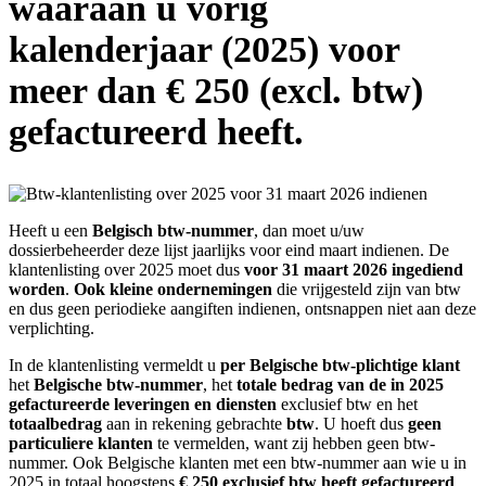
waaraan u vorig
kalenderjaar (2025) voor
meer dan € 250 (excl. btw)
gefactureerd heeft.
Heeft u een
Belgisch btw-nummer
, dan moet u/uw
dossierbeheerder deze lijst jaarlijks voor eind maart indienen. De
klantenlisting over 2025 moet dus
voor 31 maart 2026 ingediend
worden
.
Ook kleine ondernemingen
die vrijgesteld zijn van btw
en dus geen periodieke aangiften indienen, ontsnappen niet aan deze
verplichting.
In de klantenlisting vermeldt u
per Belgische btw‑plichtige klant
het
Belgische btw‑nummer
, het
totale bedrag van de in 2025
gefactureerde leveringen en diensten
exclusief btw en het
totaalbedrag
aan in rekening gebrachte
btw
. U hoeft dus
geen
particuliere klanten
te vermelden, want zij hebben geen btw-
nummer. Ook Belgische klanten met een btw‑nummer aan wie u in
2025 in totaal hoogstens
€
250 exclusief btw heeft gefactureerd
,