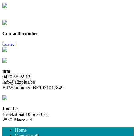
Contactformulier
Contact
info
0470 55 22 13
info@a2zplus.be
BTW-nummer: BE1031017849
Locatie
Broekstraat 10 bus 0101
2830 Blaasveld
Home
Over mezelf