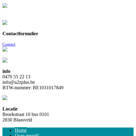
Contactformulier
Contact
info
0470 55 22 13
info@a2zplus.be
BTW-nummer: BE1031017849
Locatie
Broekstraat 10 bus 0101
2830 Blaasveld
Home
Over mezelf