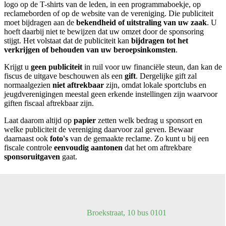
logo op de T-shirts van de leden, in een programmaboekje, op
reclameborden of op de website van de vereniging. Die publiciteit
moet bijdragen aan de
bekendheid of uitstraling van uw zaak
. U
hoeft daarbij niet te bewijzen dat uw omzet door de sponsoring
stijgt. Het volstaat dat de publiciteit kan
bijdragen tot het
verkrijgen of behouden van uw beroepsinkomsten
.
Krijgt u
geen publiciteit
in ruil voor uw financiële steun, dan kan de
fiscus de uitgave beschouwen als een
gift
. Dergelijke gift zal
normaalgezien
niet aftrekbaar
zijn, omdat lokale sportclubs en
jeugdverenigingen meestal geen erkende instellingen zijn waarvoor
giften fiscaal aftrekbaar zijn.
Laat daarom altijd op
papier
zetten welk bedrag u sponsort en
welke publiciteit de vereniging daarvoor zal geven. Bewaar
daarnaast ook
foto's
van de gemaakte reclame. Zo kunt u bij een
fiscale controle
eenvoudig aantonen
dat het om aftrekbare
sponsoruitgaven
gaat.
Broekstraat, 10 bus 0101