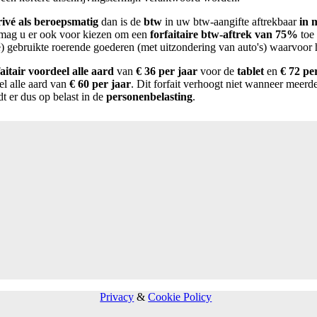
rivé als beroepsmatig
dan is de
btw
in uw btw-aangifte aftrekbaar
in 
n mag u er ook voor kiezen om een
forfaitaire btw-aftrek van 75%
toe 
é) gebruikte roerende goederen (met uitzondering van auto's) waarvoor
faitair voordeel alle aard
van
€ 36 per jaar
voor de
tablet
en
€ 72 pe
el alle aard van
€ 60 per jaar
. Dit forfait verhoogt niet wanneer meerd
dt er dus op belast in de
personenbelasting
.
Privacy
&
Cookie Policy