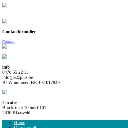
Contactformulier
Contact
info
0470 55 22 13
info@a2zplus.be
BTW-nummer: BE1031017849
Locatie
Broekstraat 10 bus 0101
2830 Blaasveld
Home
Over mezelf