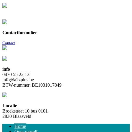
Contactformulier
Contact
info
0470 55 22 13
info@a2zplus.be
BTW-nummer: BE1031017849
Locatie
Broekstraat 10 bus 0101
2830 Blaasveld
Home
Over mezelf