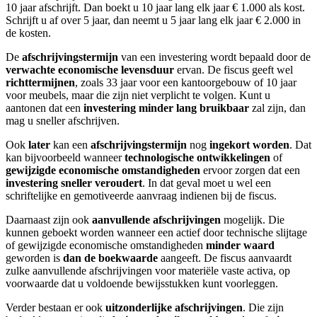
10 jaar afschrijft. Dan boekt u 10 jaar lang elk jaar € 1.000 als kost.
Schrijft u af over 5 jaar, dan neemt u 5 jaar lang elk jaar € 2.000 in
de kosten.
De
afschrijvingstermijn
van een investering wordt bepaald door de
verwachte economische levensduur
ervan. De fiscus geeft wel
richttermijnen
, zoals 33 jaar voor een kantoorgebouw of 10 jaar
voor meubels, maar die zijn niet verplicht te volgen. Kunt u
aantonen dat een
investering minder lang bruikbaar
zal zijn, dan
mag u sneller afschrijven.
Ook
later
kan een
afschrijvingstermijn
nog
ingekort
worden
. Dat
kan bijvoorbeeld wanneer
technologische ontwikkelingen
of
gewijzigde economische omstandigheden
ervoor zorgen dat een
investering sneller veroudert
. In dat geval moet u wel een
schriftelijke en gemotiveerde aanvraag indienen bij de fiscus.
Daarnaast zijn ook
aanvullende afschrijvingen
mogelijk. Die
kunnen geboekt worden wanneer een actief door technische slijtage
of gewijzigde economische omstandigheden
minder waard
geworden is
dan de boekwaarde
aangeeft. De fiscus aanvaardt
zulke aanvullende afschrijvingen voor materiële vaste activa, op
voorwaarde dat u voldoende bewijsstukken kunt voorleggen.
Verder bestaan er ook
uitzonderlijke afschrijvingen
. Die zijn