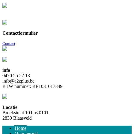
Contactformulier
Contact
info
0470 55 22 13
info@a2zplus.be
BTW-nummer: BE1031017849
Locatie
Broekstraat 10 bus 0101
2830 Blaasveld
Home
Over mezelf