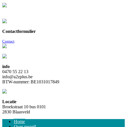
Contactformulier
Contact
info
0470 55 22 13
info@a2zplus.be
BTW-nummer: BE1031017849
Locatie
Broekstraat 10 bus 0101
2830 Blaasveld
Home
Over mezelf