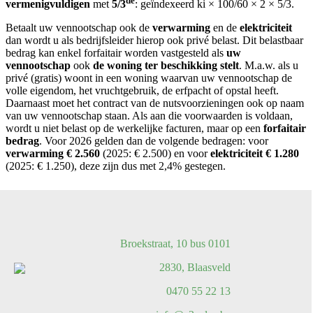
de
vermenigvuldigen
met
5/3
: geïndexeerd ki × 100/60 × 2 × 5/3.
Betaalt uw vennootschap ook de
verwarming
en de
elektriciteit
dan wordt u als bedrijfsleider hierop ook privé belast. Dit belastbaar
bedrag kan enkel forfaitair worden vastgesteld als
uw
vennootschap
ook
de woning ter beschikking stelt
. M.a.w. als u
privé (gratis) woont in een woning waarvan uw vennootschap de
volle eigendom, het vruchtgebruik, de erfpacht of opstal heeft.
Daarnaast moet het contract van de nutsvoorzieningen ook op naam
van uw vennootschap staan. Als aan die voorwaarden is voldaan,
wordt u niet belast op de werkelijke facturen, maar op een
forfaitair
bedrag
. Voor 2026 gelden dan de volgende bedragen: voor
verwarming € 2.560
(2025: € 2.500) en voor
elektriciteit € 1.280
(2025: € 1.250), deze zijn dus met 2,4% gestegen.
Broekstraat, 10 bus 0101
2830, Blaasveld
0470 55 22 13