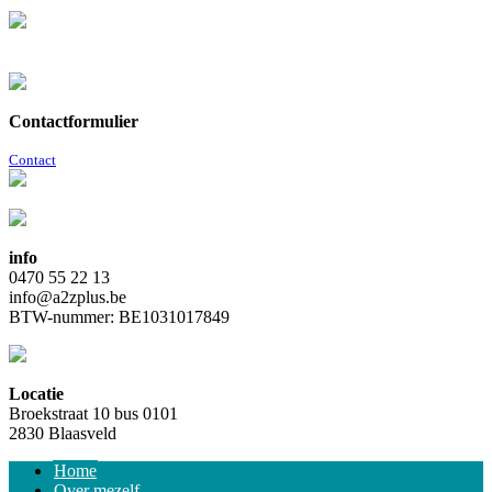
Contactformulier
Contact
info
0470 55 22 13
info@a2zplus.be
BTW-nummer: BE1031017849
Locatie
Broekstraat 10 bus 0101
2830 Blaasveld
Home
Over mezelf