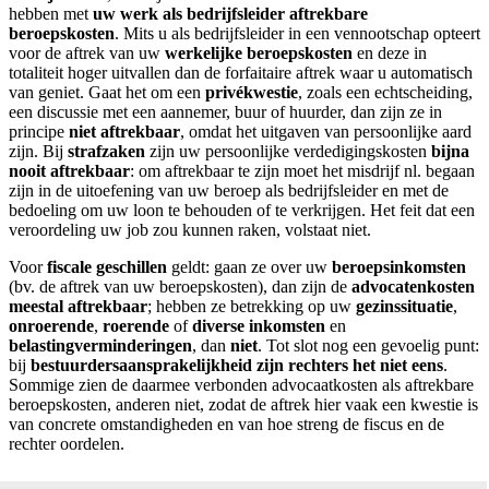
hebben met
uw werk als bedrijfsleider
aftrekbare
beroepskosten
. Mits u als bedrijfsleider in een vennootschap opteert
voor de aftrek van uw
werkelijke beroepskosten
en deze in
totaliteit hoger uitvallen dan de forfaitaire aftrek waar u automatisch
van geniet. Gaat het om een
privékwestie
, zoals een echtscheiding,
een discussie met een aannemer, buur of huurder, dan zijn ze in
principe
niet aftrekbaar
, omdat het uitgaven van persoonlijke aard
zijn. Bij
strafzaken
zijn uw persoonlijke verdedigingskosten
bijna
nooit aftrekbaar
: om aftrekbaar te zijn moet het misdrijf nl. begaan
zijn in de uitoefening van uw beroep als bedrijfsleider en met de
bedoeling om uw loon te behouden of te verkrijgen. Het feit dat een
veroordeling uw job zou kunnen raken, volstaat niet.
Voor
fiscale geschillen
geldt: gaan ze over uw
beroepsinkomsten
(bv. de aftrek van uw beroepskosten), dan zijn de
advocatenkosten
meestal aftrekbaar
; hebben ze betrekking op uw
gezinssituatie
,
onroerende
,
roerende
of
diverse inkomsten
en
belastingverminderingen
,
dan
niet
. Tot slot nog een gevoelig punt:
bij
bestuurdersaansprakelijkheid
zijn rechters het niet eens
.
Sommige zien de daarmee verbonden advocaatkosten als aftrekbare
beroepskosten, anderen niet, zodat de aftrek hier vaak een kwestie is
van concrete omstandigheden en van hoe streng de fiscus en de
rechter oordelen.