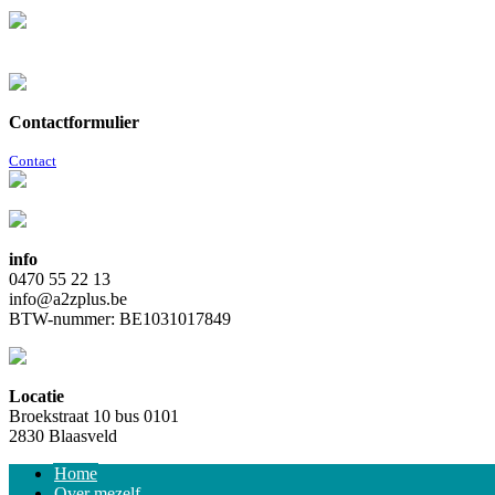
Contactformulier
Contact
info
0470 55 22 13
info@a2zplus.be
BTW-nummer: BE1031017849
Locatie
Broekstraat 10 bus 0101
2830 Blaasveld
Home
Over mezelf