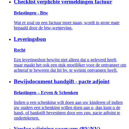
Checklist verplichte vermeldingen factuur
Belastingen - Btw
Wat er zoal op een factuur moet staan, wordt in grote mate
bepaald door de btw-wetgeving.
Leveringsbon
Recht
Een leveringsbon bewijst niet alleen dat u geleverd heeft,
maar maakt het ook een stuk moeilijker voor de ontvanger om
achteraf te beweren dat hij bv. te weinig ontvangen heeft.
Bewijsdocument handgift - pacte adjoint
Belastingen – Erven & Schenken
Indien u een schenking wilt doen aan uw kinderen of indien
uw ouders een schenking willen doen aan u, dan kunt u de
hand- of bankgift bevestigen door een zgn. pacte adjoint te
ondertekenen.
Verslag wijziging voorwerp (BV/NV)