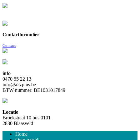
Contactformulier
Contact
info
0470 55 22 13
info@a2zplus.be
BTW-nummer: BE1031017849
Locatie
Broekstraat 10 bus 0101
2830 Blaasveld
Home
Over mezelf