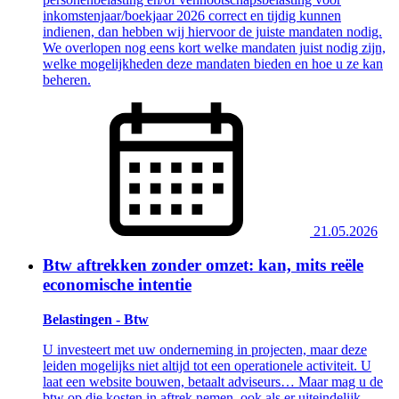
inkomstenjaar/boekjaar 2026 correct en tijdig kunnen
indienen, dan hebben wij hiervoor de juiste mandaten nodig.
We overlopen nog eens kort welke mandaten juist nodig zijn,
welke mogelijkheden deze mandaten bieden en hoe u ze kan
beheren.
21.05.2026
Btw aftrekken zonder omzet: kan, mits reële
economische intentie
Belastingen - Btw
U investeert met uw onderneming in projecten, maar deze
leiden mogelijks niet altijd tot een operationele activiteit. U
laat een website bouwen, betaalt adviseurs… Maar mag u de
btw op die kosten in aftrek nemen, ook als er uiteindelijk