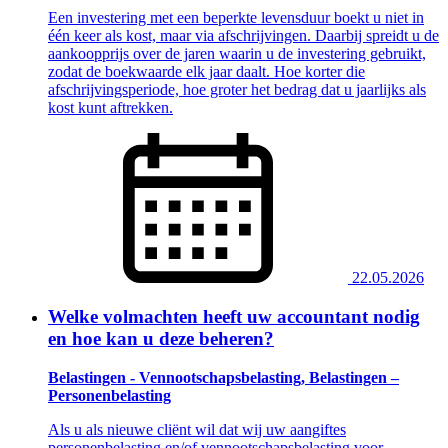
Een investering met een beperkte levensduur boekt u niet in
één keer als kost, maar via afschrijvingen. Daarbij spreidt u de
aankoopprijs over de jaren waarin u de investering gebruikt,
zodat de boekwaarde elk jaar daalt. Hoe korter die
afschrijvingsperiode, hoe groter het bedrag dat u jaarlijks als
kost kunt aftrekken.
22.05.2026
Welke volmachten heeft uw accountant nodig
en hoe kan u deze beheren?
Belastingen - Vennootschapsbelasting, Belastingen –
Personenbelasting
Als u als nieuwe cliënt wil dat wij uw aangiftes
personenbelasting en/of vennootschapsbelasting voor