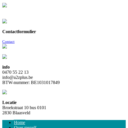
Contactformulier
Contact
info
0470 55 22 13
info@a2zplus.be
BTW-nummer: BE1031017849
Locatie
Broekstraat 10 bus 0101
2830 Blaasveld
Home
Over mezelf