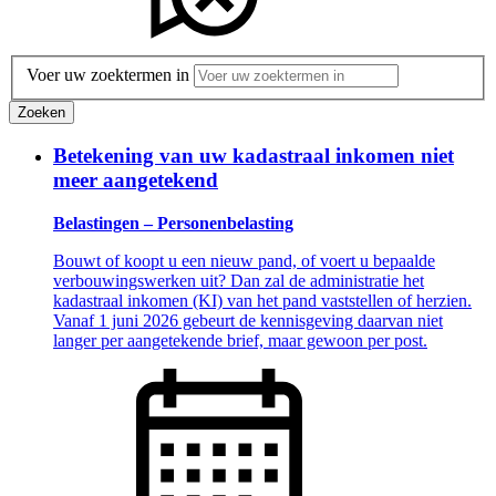
Voer uw zoektermen in
Zoeken
Betekening van uw kadastraal inkomen niet
meer aangetekend
Belastingen – Personenbelasting
Bouwt of koopt u een nieuw pand, of voert u bepaalde
verbouwingswerken uit? Dan zal de administratie het
kadastraal inkomen (KI) van het pand vaststellen of herzien.
Vanaf 1 juni 2026 gebeurt de kennisgeving daarvan niet
langer per aangetekende brief, maar gewoon per post.