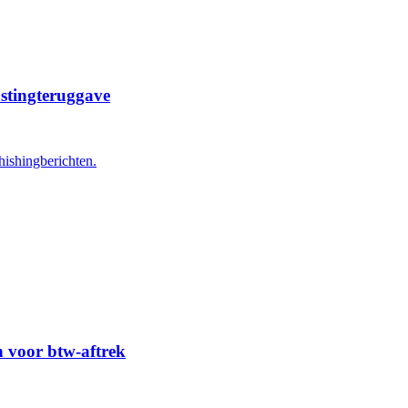
astingteruggave
hishingberichten.
n voor btw-aftrek