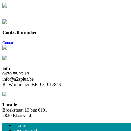
Contactformulier
Contact
info
0470 55 22 13
info@a2zplus.be
BTW-nummer: BE1031017849
Locatie
Broekstraat 10 bus 0101
2830 Blaasveld
Home
Over mezelf