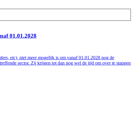
anaf 01.01.2028
uders, etc), niet meer mogelijk is om vanaf 01.01.2028 nog de
reffende sector. Zij krijgen tot dan nog wel de tijd om over te stappen