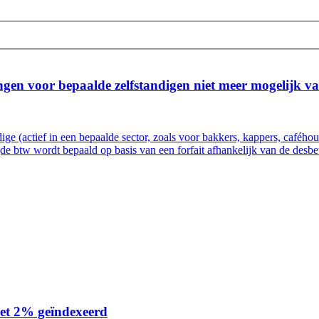
ingen voor bepaalde zelfstandigen niet meer mogelijk v
dige (actief in een bepaalde sector, zoals voor bakkers, kappers, cafého
de btw wordt bepaald op basis van een forfait afhankelijk van de desbet
et 2% geïndexeerd