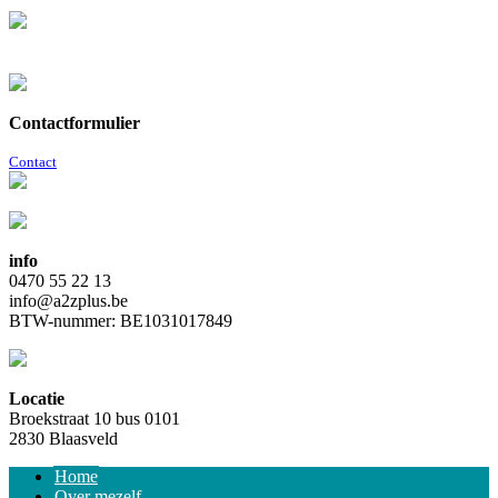
Contactformulier
Contact
info
0470 55 22 13
info@a2zplus.be
BTW-nummer: BE1031017849
Locatie
Broekstraat 10 bus 0101
2830 Blaasveld
Home
Over mezelf