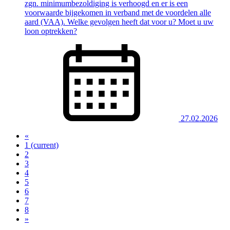
zgn. minimumbezoldiging is verhoogd en er is een
voorwaarde bijgekomen in verband met de voordelen alle
aard (VAA). Welke gevolgen heeft dat voor u? Moet u uw
loon optrekken?
27.02.2026
«
1
(current)
2
3
4
5
6
7
8
»