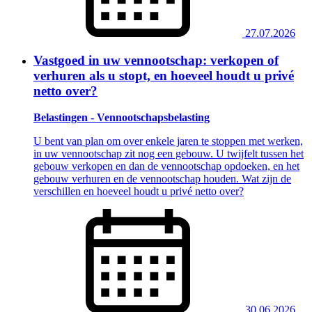
27.07.2026
Vastgoed in uw vennootschap: verkopen of
verhuren als u stopt, en hoeveel houdt u privé
netto over?
Belastingen - Vennootschapsbelasting
U bent van plan om over enkele jaren te stoppen met werken,
in uw vennootschap zit nog een gebouw. U twijfelt tussen het
gebouw verkopen en dan de vennootschap opdoeken, en het
gebouw verhuren en de vennootschap houden. Wat zijn de
verschillen en hoeveel houdt u privé netto over?
30.06.2026