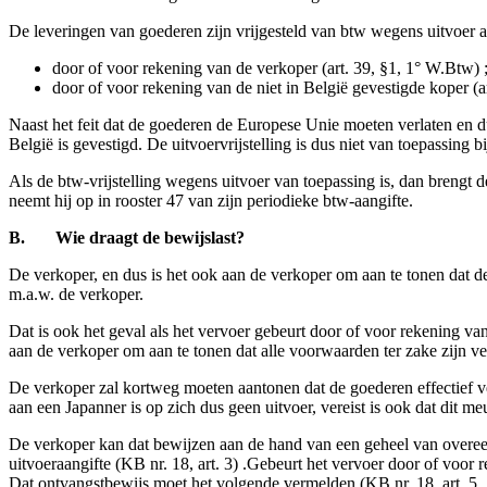
De leveringen van goederen zijn vrijgesteld van btw wegens uitvoer a
door of voor rekening van de verkoper (art. 39, §1, 1° W.Btw) 
door of voor rekening van de niet in België gevestigde koper (a
Naast het feit dat de goederen de Europese Unie moeten verlaten en d
België is gevestigd. De uitvoervrijstelling is dus niet van toepassing
Als de btw-vrijstelling wegens uitvoer van toepassing is, dan brengt 
neemt hij op in rooster 47 van zijn periodieke btw-aangifte.
B.
Wie draagt de bewijslast?
De verkoper, en dus is het ook aan de verkoper om aan te tonen dat de 
m.a.w. de verkoper.
Dat is ook het geval als het vervoer gebeurt door of voor rekening van
aan de verkoper om aan te tonen dat alle voorwaarden ter zake zijn ve
De verkoper zal kortweg moeten aantonen dat de goederen effectief v
aan een Japanner is op zich dus geen uitvoer, vereist is ook dat dit meu
De verkoper kan dat bewijzen aan de hand van een geheel van overe
uitvoeraangifte (KB nr. 18, art. 3) .Gebeurt het vervoer door of voo
Dat ontvangstbewijs moet het volgende vermelden (KB nr. 18, art. 5, 