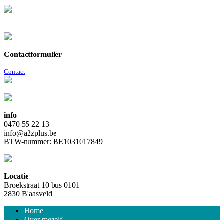
Contactformulier
Contact
info
0470 55 22 13
info@a2zplus.be
BTW-nummer: BE1031017849
Locatie
Broekstraat 10 bus 0101
2830 Blaasveld
Home
Over mezelf