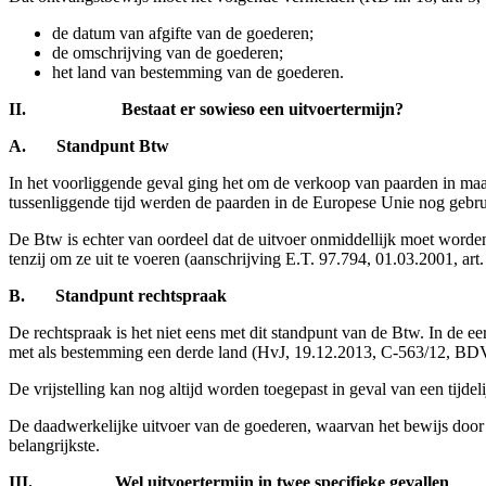
de datum van afgifte van de goederen;
de omschrijving van de goederen;
het land van bestemming van de goederen.
II.
Bestaat er sowieso een uitvoertermijn?
A.
Standpunt Btw
In het voorliggende geval ging het om de verkoop van paarden in maar
tussenliggende tijd werden de paarden in de Europese Unie nog gebru
De Btw is echter van oordeel dat de uitvoer onmiddellijk moet worden
tenzij om ze uit te voeren (aanschrijving E.T. 97.794, 01.03.2001, ar
B.
Standpunt rechtspraak
De rechtspraak is het niet eens met dit standpunt van de Btw. In de ee
met als bestemming een derde land (HvJ, 19.12.2013, C-563/12, BDV 
De vrijstelling kan nog altijd worden toegepast in geval van een tijd
De daadwerkelijke uitvoer van de goederen, waarvan het bewijs doo
belangrijkste.
III.
Wel uitvoertermijn in twee specifieke gevallen