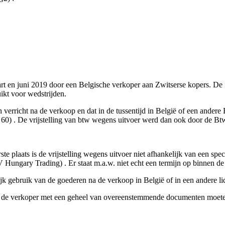
t en juni 2019 door een Belgische verkoper aan Zwitserse kopers. De fy
ikt voor wedstrijden.
 verricht na de verkoop en dat in de tussentijd in België of een ande
t. 60) . De vrijstelling van btw wegens uitvoer werd dan ook door de B
rste plaats is de vrijstelling wegens uitvoer niet afhankelijk van een s
Hungary Trading) . Er staat m.a.w. niet echt een termijn op binnen d
elijk gebruik van de goederen na de verkoop in België of in een andere 
r de verkoper met een geheel van overeenstemmende documenten moeten 