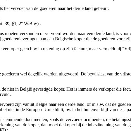
ls het vervoer van de goederen naar het derde land gebeurt:
;
rt. 39, §1, 2° W.Btw) .
us moeten verzonden of vervoerd worden naar een derde land, is voor de 
 bij goederenleveringen aan een Belgische koper die de goederen voor zij
de verkoper geen btw in rekening op zijn factuur, maar vermeldt hij “V
goederen wel degelijk werden uitgevoerd. De bewijslast van de vrijstelli
 de niet in België gevestigde koper. Het is immers de verkoper die factur
rvuld.
ervoerd zijn vanuit België naar een derde land, of m.a.w. dat de goe
bel niet in de Europese Unie blijft, bv. in het buitenverblijf van de Japa
enstemmende documenten, zoals de vervoersdocumenten, de betalingsst
r rekening van de koper, dan moet de koper bij de inbezitneming van de
§2) :