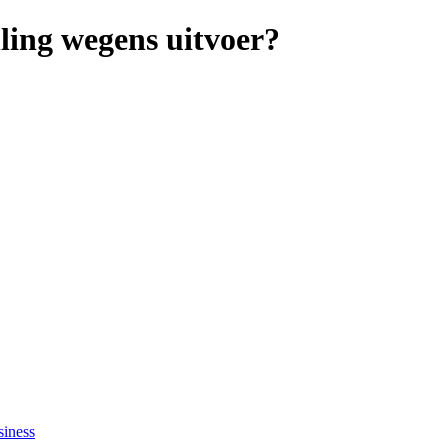
lling wegens uitvoer?
siness