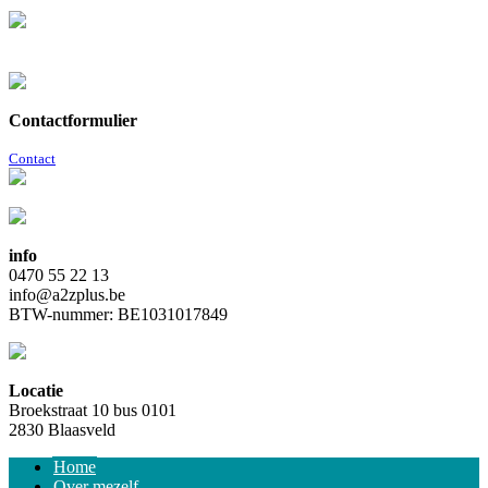
Contactformulier
Contact
info
0470 55 22 13
info@a2zplus.be
BTW-nummer: BE1031017849
Locatie
Broekstraat 10 bus 0101
2830 Blaasveld
Home
Over mezelf