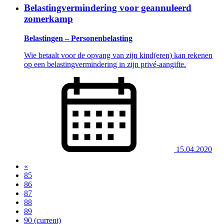
Belastingvermindering voor geannuleerd
zomerkamp
Belastingen – Personenbelasting
Wie betaalt voor de opvang van zijn kind(eren) kan rekenen
op een belastingvermindering in zijn privé-aangifte.
15.04.2020
«
85
86
87
88
89
90
(current)