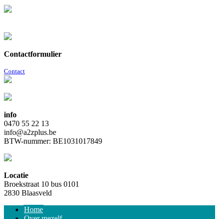
Contactformulier
Contact
info
0470 55 22 13
info@a2zplus.be
BTW-nummer: BE1031017849
Locatie
Broekstraat 10 bus 0101
2830 Blaasveld
Home
Over mezelf