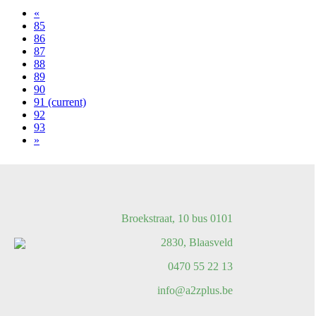
«
85
86
87
88
89
90
91
(current)
92
93
»
Broekstraat, 10 bus 0101
2830, Blaasveld
0470 55 22 13
info@a2zplus.be