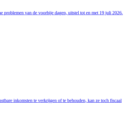
 problemen van de voorbije dagen, uitstel tot en met 19 juli 2026.
tbare inkomsten te verkrijgen of te behouden, kan ze toch fiscaal