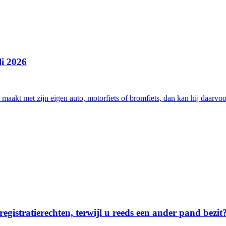
li 2026
aakt met zijn eigen auto, motorfiets of bromfiets, dan kan hij daarvoo
stratierechten, terwijl u reeds een ander pand bezit