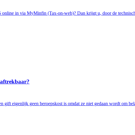
online in via MyMinfin (Tax-on-web)? Dan krijgt u, door de technische
 aftrekbaar?
ift eigenlijk geen beroepskost is omdat ze niet gedaan wordt om belas