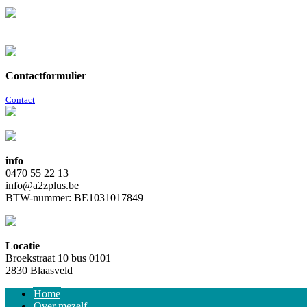
Contactformulier
Contact
info
0470 55 22 13
info@a2zplus.be
BTW-nummer: BE1031017849
Locatie
Broekstraat 10 bus 0101
2830 Blaasveld
Home
Over mezelf