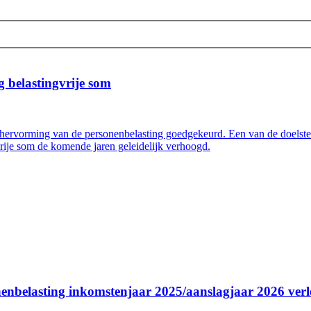
 belastingvrije som
hervorming van de personenbelasting goedgekeurd. Een van de doelstel
rije som de komende jaren geleidelijk verhoogd.
enbelasting inkomstenjaar 2025/aanslagjaar 2026 verle