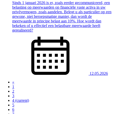
Sinds 1 januari 2026 is er, zoals eerder gecommuniceerd, een
belasting op meerwaarden op financiële vaste activa in uw
privévermogen, zoals aandelen. Belegt u als particulier op een
gewone, niet beroepsmatige manier, dan wordt de
meerwaarde in principe belast aan 10%. Hoe wordt dan
bekeken of u effectief een belastbare meerwaarde heeft
gerealiseerd?
12.05.2026
«
1
2
3
4
(current)
5
6