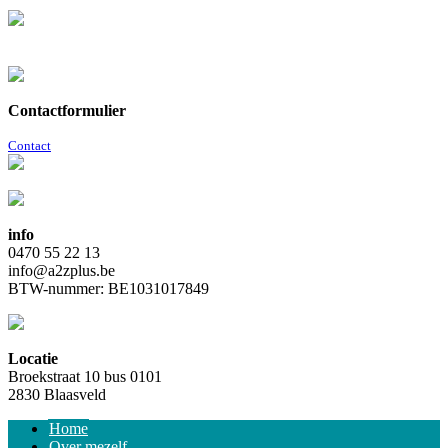
Contactformulier
Contact
info
0470 55 22 13
info@a2zplus.be
BTW-nummer: BE1031017849
Locatie
Broekstraat 10 bus 0101
2830 Blaasveld
Home
Over mezelf