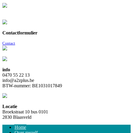
Contactformulier
Contact
info
0470 55 22 13
info@a2zplus.be
BTW-nummer: BE1031017849
Locatie
Broekstraat 10 bus 0101
2830 Blaasveld
Home
Over mezelf