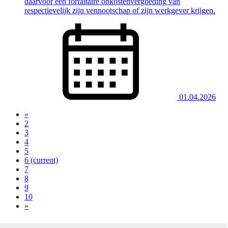
daarvoor een forfaitaire onkostenvergoeding van
respectievelijk zijn vennootschap of zijn werkgever krijgen.
01.04.2026
«
2
3
4
5
6
(current)
7
8
9
10
»